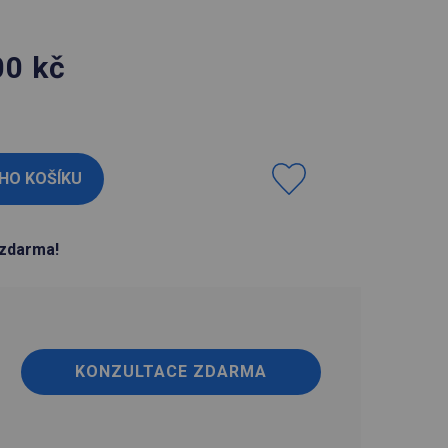
00
kč
H
zdarma!
KONZULTACE ZDARMA