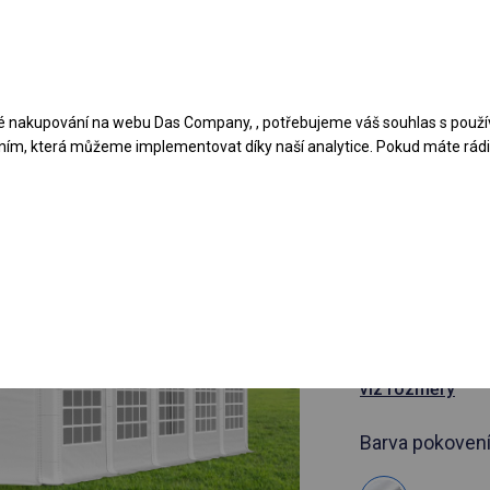
Navrhněte stan
Aplikace
Typy krytů
 nakupování na webu Das Company, , potřebujeme váš souhlas s použí
ním, která můžeme implementovat díky naší analytice. Pokud máte rádi 
článek 972899
4x10 m Ce
cateringov
4x10m
viz rozměry
Barva pokovení