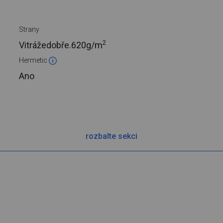
Strany
2
Vitrážedobře.
620g/m
Hermetic
Ano
rozbalte sekci