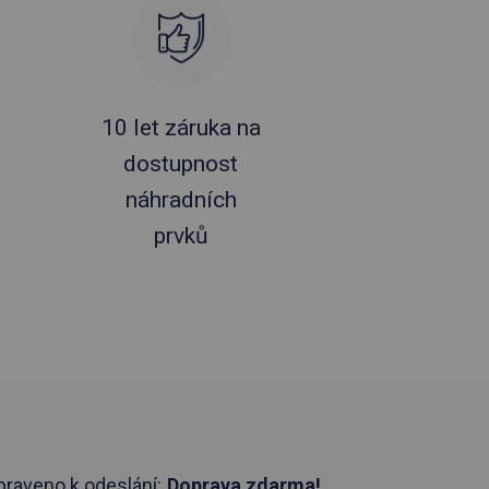
10 let záruka na
dostupnost
náhradních
prvků
praveno k odeslání:
Doprava zdarma!