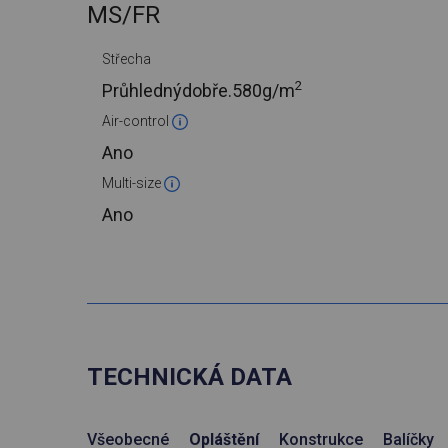
MS/FR
Střecha
2
Průhlednýdobře.
580g/m
Air-control
Ano
Multi-size
Ano
TECHNICKÁ DATA
Všeobecné
Opláštění
Konstrukce
Balíčky