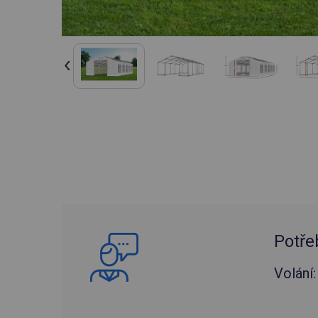
Potře
Volání