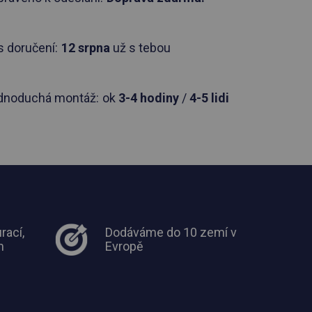
 doručení:
12 srpna
už s tebou
dnoduchá montáž:
ok
3-4 hodiny
/
4-5 lidi
rací,
Dodáváme do 10 zemí v
m
Evropě