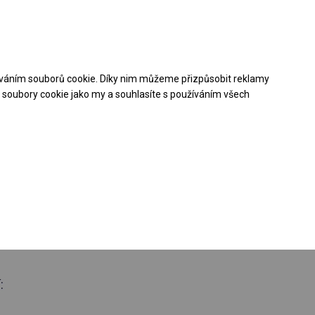
Pomoc při nákupu
Kontakt
+48 32 50 65 380
váním souborů cookie. Díky nim můžeme přizpůsobit reklamy
Stáhněte si nabídku PDF
soubory cookie jako my a souhlasíte s používáním všech
loroční
ý stan
 boční 2m
: