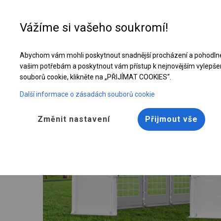
Vážíme si vašeho soukromí!
Abychom vám mohli poskytnout snadnější procházení a pohodlné
Celoroční cateringový stan | 4x10 m
vašim potřebám a poskytnout vám přístup k nejnovějším vylepše
souborů cookie, klikněte na „PŘIJÍMAT COOKIES“.
Další informace o zásadách souborů cookie
Změnit nastavení
Přijmout vše