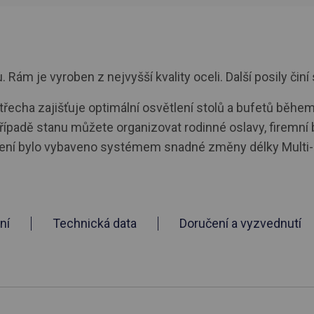
ám je vyroben z nejvyšší kvality oceli. Další posily činí 
třecha zajišťuje optimální osvětlení stolů a bufetů během 
řípadě stanu můžete organizovat rodinné oslavy, firemní b
tečení bylo vybaveno systémem snadné změny délky Multi-
ní
Technická data
Doručení a vyzvednutí