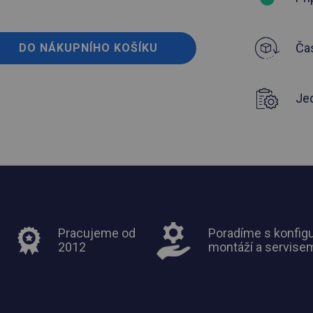
Čas
DO NÁKUPNÍHO KOŠÍKU
Je
Pracujeme od
Poradíme s konfigu
2012
montáží a servise