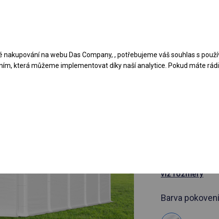
Navrhněte stan
Aplikace
Typy krytů
 nakupování na webu Das Company, , potřebujeme váš souhlas s použí
ním, která můžeme implementovat díky naší analytice. Pokud máte rádi 
článek 778280
4x10 m Cel
hala
4x10m
viz rozměry
Barva pokovení