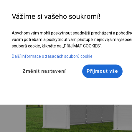
Vážíme si vašeho soukromí!
Abychom vám mohli poskytnout snadnější procházení a pohodlné
Celoroční stanová hala | 4x10 m
vašim potřebám a poskytnout vám přístup k nejnovějším vylepše
souborů cookie, klikněte na „PŘIJÍMAT COOKIES“.
Další informace o zásadách souborů cookie
Změnit nastavení
Přijmout vše