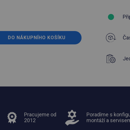
Při
Čas
DO NÁKUPNÍHO KOŠÍKU
Je
Pracujeme od
Poradíme s konfigu
2012
montáží a servise