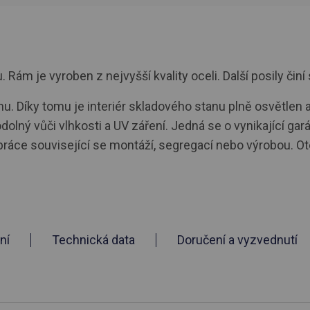
ám je vyroben z nejvyšší kvality oceli. Další posily činí 
. Díky tomu je interiér skladového stanu plně osvětlen a
odolný vůči vlhkosti a UV záření. Jedná se o vynikající gar
 práce související se montáží, segregací nebo výrobou.
ní
Technická data
Doručení a vyzvednutí