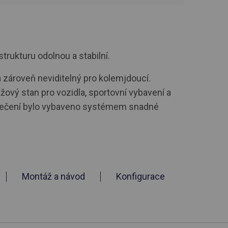
strukturu odolnou a stabilní.
 zároveň neviditelný pro kolemjdoucí.
ážový stan pro vozidla, sportovní vybavení a
 Otečení bylo vybaveno systémem snadné
Montáž a návod
Konfigurace