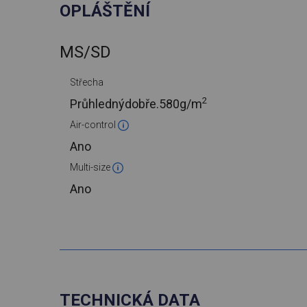
OPLÁŠTĚNÍ
MS/SD
Střecha
2
Průhlednýdobře.
580g/m
Air-control
Ano
Multi-size
Ano
TECHNICKÁ DATA