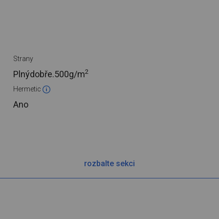
Strany
2
Plnýdobře.
500g/m
Hermetic
Ano
rozbalte sekci