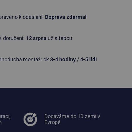
praveno k odeslání:
Doprava zdarma!
 doručení:
12 srpna
už s tebou
dnoduchá montáž:
ok
3-4 hodiny
/
4-5 lidi
rací,
Dodáváme do 10 zemí v
m
Evropě