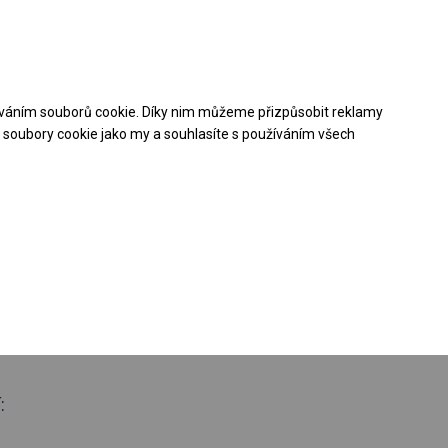
Pomoc při nákupu
Kontakt
+48 32 50 65 380
váním souborů cookie. Díky nim můžeme přizpůsobit reklamy
Stáhněte si nabídku PDF
soubory cookie jako my a souhlasíte s používáním všech
oroční stanová
 boční 2m
: