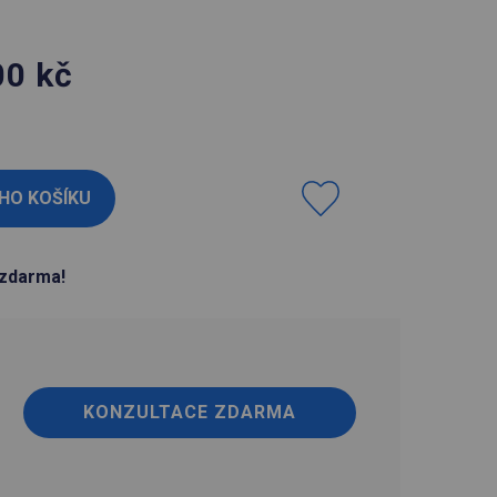
00
kč
H
zdarma!
KONZULTACE ZDARMA