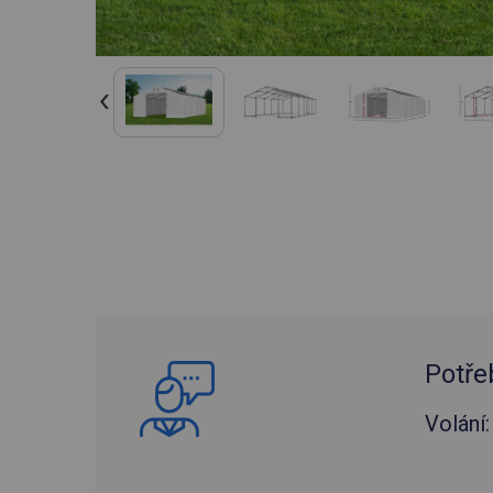
Potře
Volání