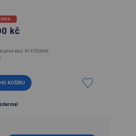
BÍDKA
00
kč
H
ní před akcí: 41 679,00 kč
č
zdarma!