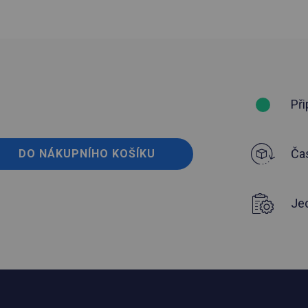
Při
Čas
DO NÁKUPNÍHO KOŠÍKU
Je