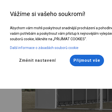
Vážíme si vašeho soukromí!
Abychom vám mohli poskytnout snadnější procházení a pohodlné
Vyztužený úložný stan | 4x10 m
vašim potřebám a poskytnout vám přístup k nejnovějším vylepše
souborů cookie, klikněte na „PŘIJÍMAT COOKIES“.
Další informace o zásadách souborů cookie
Změnit nastavení
Přijmout vše