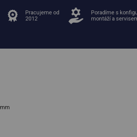
Pracujeme od
Poradíme s konfigu
2012
montáží a servise
2 mm