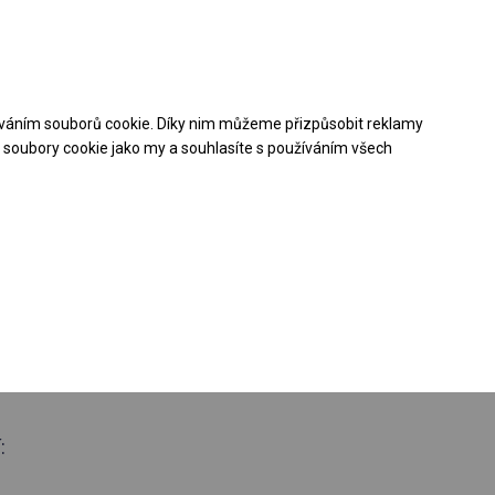
Pomoc při nákupu
Kontakt
+48 32 50 65 380
váním souborů cookie. Díky nim můžeme přizpůsobit reklamy
Stáhněte si nabídku PDF
soubory cookie jako my a souhlasíte s používáním všech
ztužený úložný
 boční 2m
: