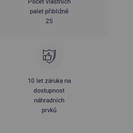
Počet vlastních
palet přibližně
25
10 let záruka na
dostupnost
náhradních
prvků