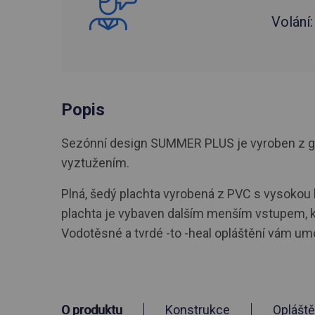
Volání
Popis
Sezónní design SUMMER PLUS je vyroben z galv
vyztužením.
Plná, šedý plachta vyrobená z PVC s vysokou h
plachta je vybaven dalším menším vstupem, kte
Vodotěsné a tvrdé -to -heal opláštění vám umož
O produktu
Konstrukce
Opláště