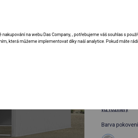
Navrhněte stan
Aplikace
Typy krytů
 nakupování na webu Das Company, , potřebujeme váš souhlas s použí
ním, která můžeme implementovat díky naší analytice. Pokud máte rádi 
článek 570043
4x10 m Vy
stan
4x10m
viz rozměry
Barva pokovení