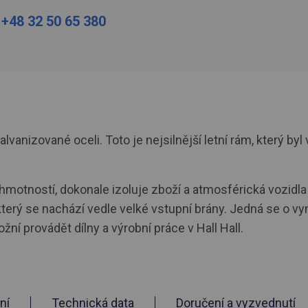
:
+48 32 50 65 380
anizované oceli. Toto je nejsilnější letní rám, který 
motností, dokonale izoluje zboží a atmosférická vozidla 
rý se nachází vedle velké vstupní brány. Jedná se o vyni
ní provádět dílny a výrobní práce v Hall Hall.
ní
Technická data
Doručení a vyzvednutí