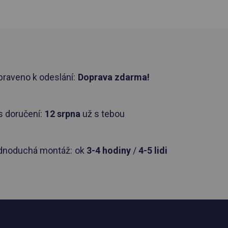
praveno k odeslání:
Doprava zdarma!
 doručení:
12 srpna
už s tebou
dnoduchá montáž:
ok
3-4 hodiny
/
4-5 lidi