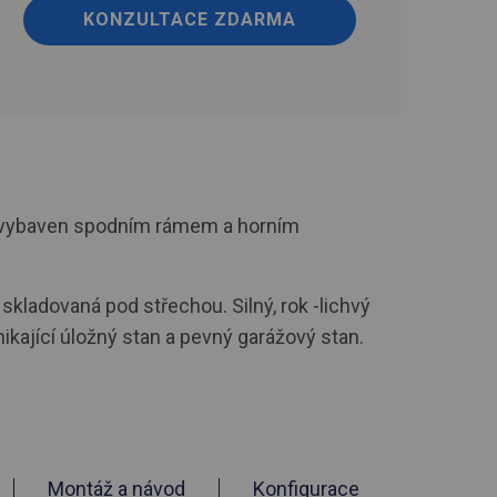
KONZULTACE ZDARMA
byl vybaven spodním rámem a horním
skladovaná pod střechou. Silný, rok -lichvý
kající úložný stan a pevný garážový stan.
Montáž a návod
Konfigurace