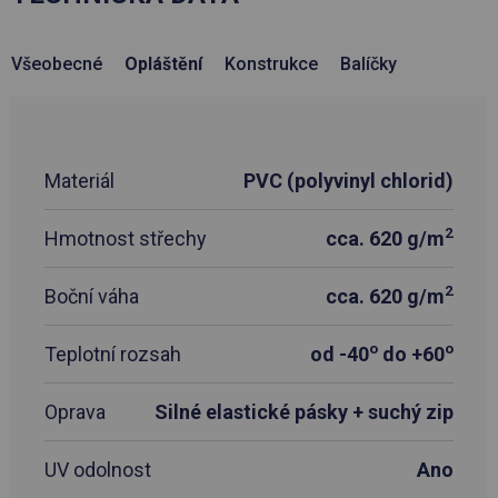
Všeobecné
Opláštění
Konstrukce
Balíčky
Materiál
PVC (polyvinyl chlorid)
2
Hmotnost střechy
cca. 620 g/m
2
Boční váha
cca. 620 g/m
o
o
Teplotní rozsah
od -40
do +60
Oprava
Silné elastické pásky + suchý zip
UV odolnost
Ano