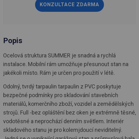
KONZULTACE ZDARMA
Popis
Ocelová struktura SUMMER je snadná a rychlá
instalace. Mobilní rám umožňuje přesunout stan na
jakékoli místo. Rám je určen pro použití v létě.
Odolný, tvrdý tarpaulin tarpaulin z PVC poskytuje
bezpečné podmínky pro skladování stavebních
materiálů, komerčního zboží, vozidel a zemědělských
strojů. Full -bez opláštění bez oken je extrémně těsné,
vodotěsné a neprochází denním světlem. Interiér
skladového stanu je pro kolemjdoucí neviditelný.
Jedná se o vynikající garážový stan a průmyslová hala.