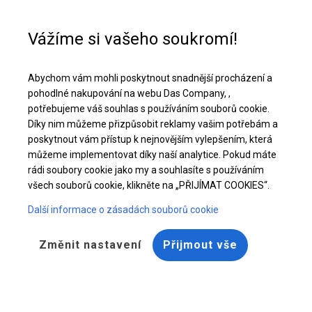
Pomoc při nákupu
+48 32 50 65 380
Vážíme si vašeho soukromí!
Pevný úložný a garážový stan | 4x10 m
Abychom vám mohli poskytnout snadnější procházení a
Stáhněte si nabídku PDF
pohodlné nakupování na webu Das Company, ,
potřebujeme váš souhlas s používáním souborů cookie.
Díky nim můžeme přizpůsobit reklamy vašim potřebám a
poskytnout vám přístup k nejnovějším vylepšením, která
můžeme implementovat díky naší analytice. Pokud máte
rádi soubory cookie jako my a souhlasíte s používáním
všech souborů cookie, klikněte na „PŘIJÍMAT COOKIES“.
Další informace o zásadách souborů cookie
Změnit nastavení
Přijmout vše