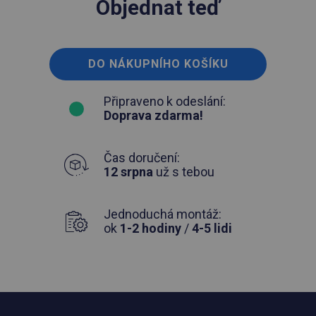
Objednat teď
DO NÁKUPNÍHO KOŠÍKU
Připraveno k odeslání:
Doprava zdarma!
Čas doručení:
12 srpna
už s tebou
Jednoduchá montáž:
ok
1-2 hodiny
/
4-5 lidi