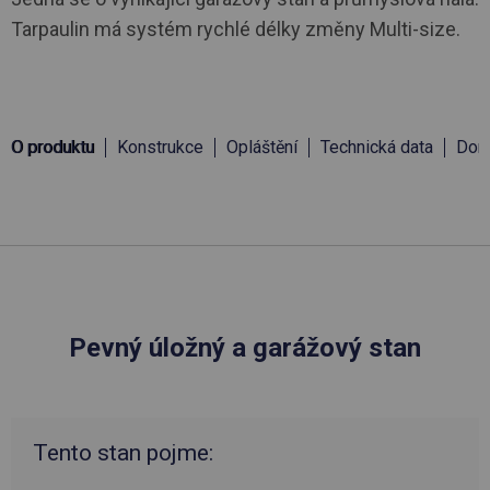
Tarpaulin má systém rychlé délky změny Multi-size.
O produktu
Konstrukce
Opláštění
Technická data
Doru
Pevný úložný a garážový stan
Tento stan pojme: