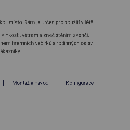
i místo. Rám je určen pro použití v létě.
d vlhkostí, větrem a znečištěním zvenčí.
ěhem firemních večírků a rodinných oslav.
zákazníky.
Montáž a návod
Konfigurace