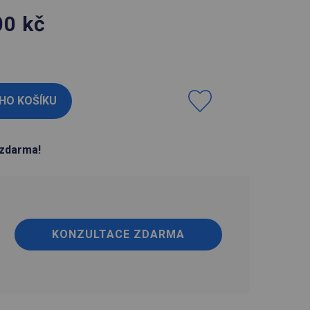
00
kč
H
zdarma!
KONZULTACE ZDARMA