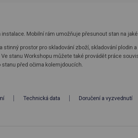
nstalace. Mobilní rám umožňuje přesunout stan na jakékol
 stinný prostor pro skladování zboží, skladování plodin a
e stanu Workshopu můžete také provádět práce souvisej
o stanu před očima kolemjdoucích.
ní
Technická data
Doručení a vyzvednutí