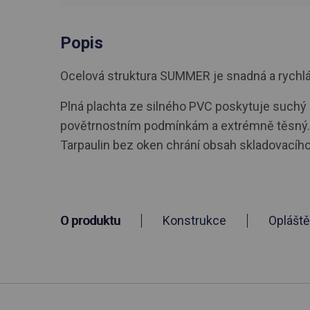
Popis
Ocelová struktura SUMMER je snadná a rychlá i
Plná plachta ze silného PVC poskytuje suchý a
povětrnostním podmínkám a extrémně těsný. V
Tarpaulin bez oken chrání obsah skladovacíh
O produktu
Konstrukce
Opláště