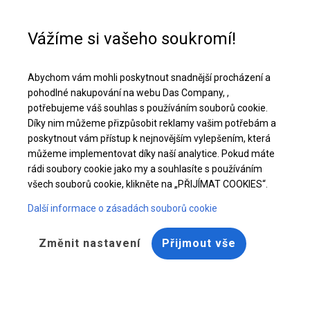
Pomoc při nákupu
+48 32 50 65 380
Vážíme si vašeho soukromí!
Celoroční stanová hala | 4x6 m
Abychom vám mohli poskytnout snadnější procházení a
Stáhněte si nabídku PDF
pohodlné nakupování na webu Das Company, ,
potřebujeme váš souhlas s používáním souborů cookie.
Díky nim můžeme přizpůsobit reklamy vašim potřebám a
poskytnout vám přístup k nejnovějším vylepšením, která
můžeme implementovat díky naší analytice. Pokud máte
rádi soubory cookie jako my a souhlasíte s používáním
všech souborů cookie, klikněte na „PŘIJÍMAT COOKIES“.
Další informace o zásadách souborů cookie
Změnit nastavení
Přijmout vše