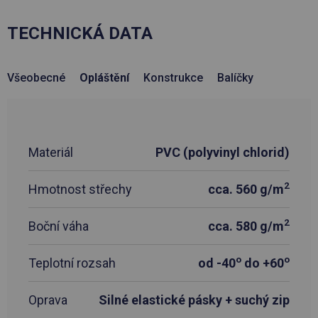
TECHNICKÁ DATA
Všeobecné
Opláštění
Konstrukce
Balíčky
Materiál
PVC (polyvinyl chlorid)
2
Hmotnost střechy
cca. 560 g/m
2
Boční váha
cca. 580 g/m
o
o
Teplotní rozsah
od -40
do +60
Oprava
Silné elastické pásky + suchý zip