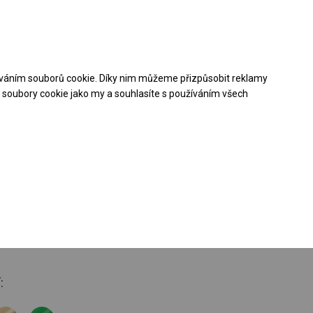
Pomoc při nákupu
Kontakt
+48 32 50 65 380
váním souborů cookie. Díky nim můžeme přizpůsobit reklamy
Stáhněte si nabídku PDF
soubory cookie jako my a souhlasíte s používáním všech
tužený banketový
boční 2m
: