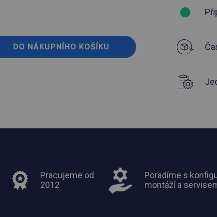
Při
Čas
DO NÁKUPNÍHO KOŠÍKU
Je
Pracujeme od
Poradíme s konfigu
2012
montáží a servise