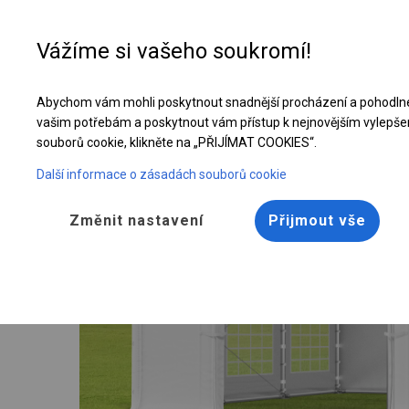
Vážíme si vašeho soukromí!
Abychom vám mohli poskytnout snadnější procházení a pohodlné
Vyztužený banketový stan | 4x6 m
vašim potřebám a poskytnout vám přístup k nejnovějším vylepše
souborů cookie, klikněte na „PŘIJÍMAT COOKIES“.
Další informace o zásadách souborů cookie
Změnit nastavení
Přijmout vše