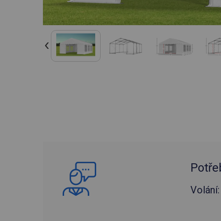
Potře
Volání