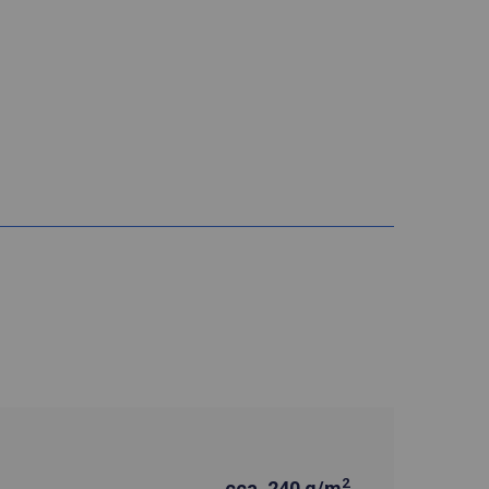
2
cca. 240 g/m