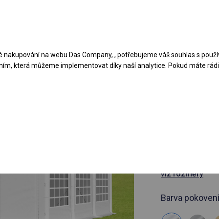
Navrhněte stan
Aplikace
Typy krytů
 nakupování na webu Das Company, , potřebujeme váš souhlas s použí
ním, která můžeme implementovat díky naší analytice. Pokud máte rádi 
článek 5876
4x6 m Vyz
stan
4x6m 
viz rozměry
Barva pokovení