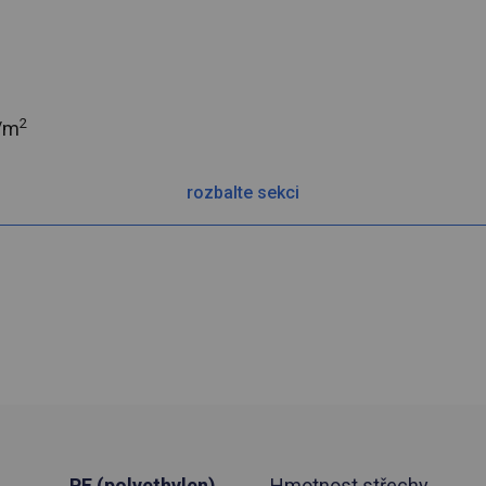
2
/m
rozbalte sekci
PE (polyethylen)
Hmotnost střechy