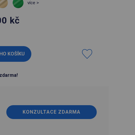
více >
00
kč
H
zdarma!
KONZULTACE ZDARMA