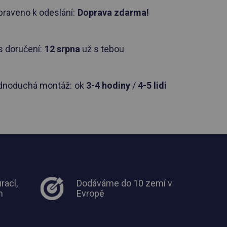
praveno k odeslání:
Doprava zdarma!
 doručení:
12 srpna
už s tebou
dnoduchá montáž:
ok
3-4 hodiny
/
4-5 lidi
rací,
Dodáváme do 10 zemí v
m
Evropě