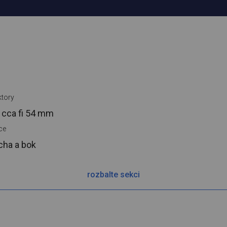
tory
 cca
fi 54 mm
ce
cha a bok
rozbalte sekci