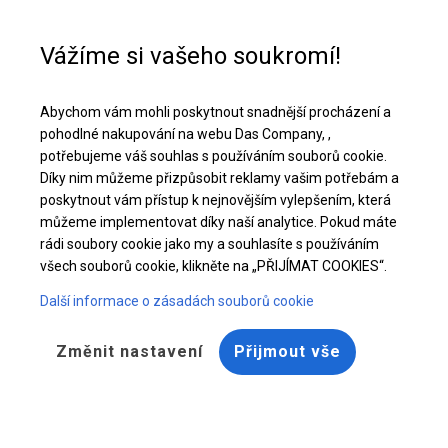
Pomoc při nákupu
+48 32 50 65 380
Vážíme si vašeho soukromí!
Odolný stan Market | 4x6 m
Abychom vám mohli poskytnout snadnější procházení a
Stáhněte si nabídku PDF
pohodlné nakupování na webu Das Company, ,
potřebujeme váš souhlas s používáním souborů cookie.
Díky nim můžeme přizpůsobit reklamy vašim potřebám a
poskytnout vám přístup k nejnovějším vylepšením, která
můžeme implementovat díky naší analytice. Pokud máte
rádi soubory cookie jako my a souhlasíte s používáním
všech souborů cookie, klikněte na „PŘIJÍMAT COOKIES“.
Další informace o zásadách souborů cookie
Změnit nastavení
Přijmout vše