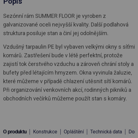
Popis
Sezónní rám SUMMER FLOOR je vyroben z
galvanizované oceli nejvyšší kvality. Další podlahová
struktura posiluje stan a činí jej odolnějším.
Vzdušný tarpaulin PE byl vybaven velkými okny s síťmi
komárů. Zastřešení bude v létě perfektní, protože
zajistí tok čerstvého vzduchu a zároveň chrání stoly a
bufety před létajícím hmyzem. Okna vyvinula žaluzie,
které můžeme v případě chlazení utěsnit sítí komárů.
Při organizování venkovních akcí, rodinných pikniků a
obchodních večírků můžeme použít stan s komáry.
O produktu
Konstrukce
Opláštění
Technická data
Doru