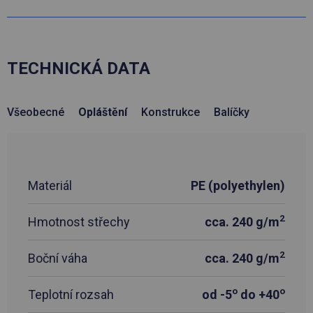
TECHNICKÁ DATA
Všeobecné
Opláštění
Konstrukce
Balíčky
Materiál
PE (polyethylen)
2
Hmotnost střechy
cca. 240 g/m
2
Boční váha
cca. 240 g/m
o
o
Teplotní rozsah
od -5
do +40