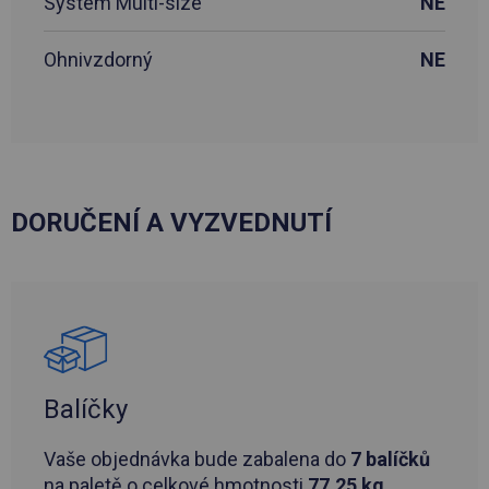
Systém Multi-size
NE
Ohnivzdorný
NE
DORUČENÍ A VYZVEDNUTÍ
Balíčky
Vaše objednávka bude zabalena do
7 balíčků
na paletě o celkové hmotnosti
77,25 kg
.