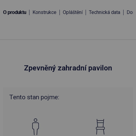
O produktu
Konstrukce
Opláštění
Technická data
Doru
Zpevněný zahradní pavilon
Tento stan pojme: