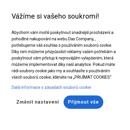
Pomoc při nákupu
+48 32 50 65 380
Vážíme si vašeho soukromí!
Zpevněný zahradní pavilon | 4x4 m
Abychom vám mohli poskytnout snadnější procházení a
Stáhněte si nabídku PDF
pohodlné nakupování na webu Das Company, ,
potřebujeme váš souhlas s používáním souborů cookie.
Díky nim můžeme přizpůsobit reklamy vašim potřebám a
poskytnout vám přístup k nejnovějším vylepšením, která
můžeme implementovat díky naší analytice. Pokud máte
rádi soubory cookie jako my a souhlasíte s používáním
všech souborů cookie, klikněte na „PŘIJÍMAT COOKIES“.
Další informace o zásadách souborů cookie
Změnit nastavení
Přijmout vše