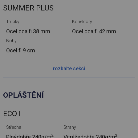
SUMMER PLUS
Trubky
Konektory
Ocel cca
fi 38 mm
Ocel cca
fi 42 mm
Nohy
Ocel
fi 9 cm
rozbalte sekci
OPLÁŠTĚNÍ
ECO I
Střecha
Strany
2
2
Plnýdobře.
240g/m
Vitrážedobře.
240g/m