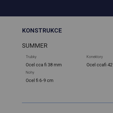
KONSTRUKCE
SUMMER
Trubky
Konektory
Ocel cca
fi 38 mm
Ocel cca
fi 4
Nohy
Ocel
fi 6-9 cm