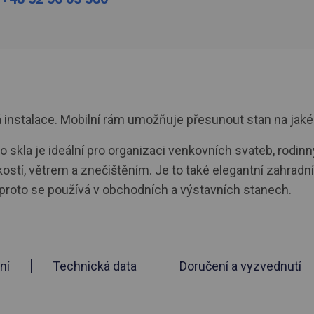
nstalace. Mobilní rám umožňuje přesunout stan na jakékol
 skla je ideální pro organizaci venkovních svateb, rodin
kostí, větrem a znečištěním. Je to také elegantní zahradní
proto se používá v obchodních a výstavních stanech.
ní
Technická data
Doručení a vyzvednutí