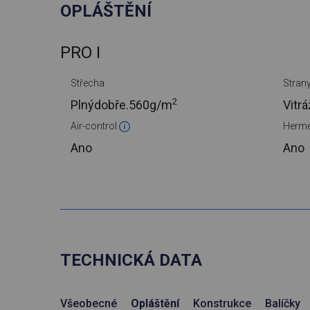
OPLÁŠTĚNÍ
PRO I
Střecha
Stran
2
Plnýdobře.
560g/m
Vitr
Air-control
Herme
Ano
Ano
TECHNICKÁ DATA
Všeobecné
Opláštění
Konstrukce
Balíčky