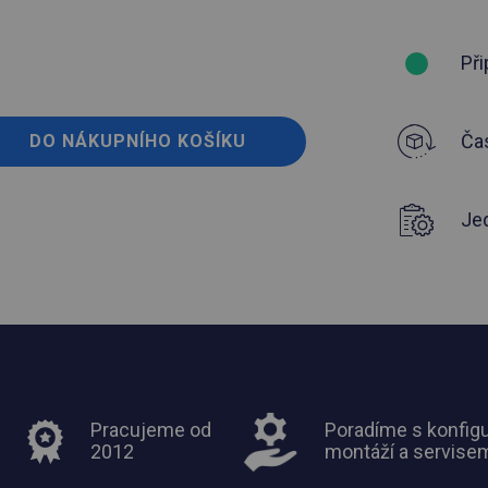
Při
Čas
DO NÁKUPNÍHO KOŠÍKU
Je
Pracujeme od
Poradíme s konfigu
2012
montáží a servise