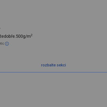
y
2
ážedobře.
500g/m
tic
rozbalte sekci