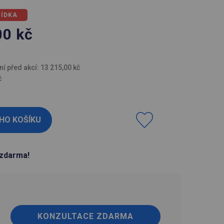
BÍDKA
00
kč
H
ní před akcí: 13 215,00 kč
č
zdarma!
KONZULTACE ZDARMA