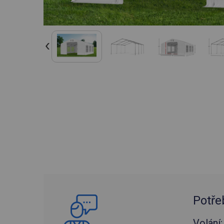
Potře
Volání