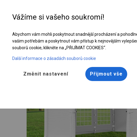
Vážíme si vašeho soukromí!
Abychom vám mohli poskytnout snadnější procházení a pohodlné
Pevný párty stan | 3x6 m
vašim potřebám a poskytnout vám přístup k nejnovějším vylepše
souborů cookie, klikněte na „PŘIJÍMAT COOKIES“.
Další informace o zásadách souborů cookie
Změnit nastavení
Přijmout vše