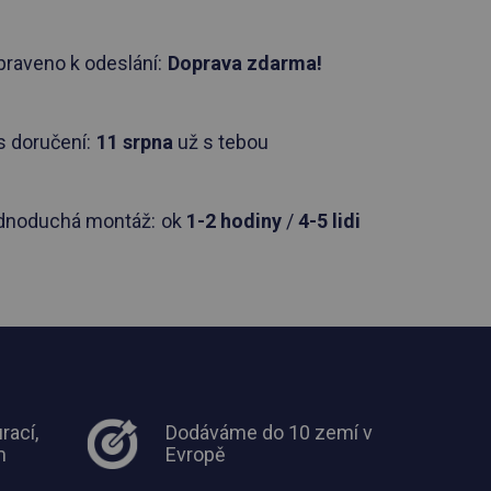
praveno k odeslání:
Doprava zdarma!
 doručení:
11 srpna
už s tebou
dnoduchá montáž:
ok
1-2 hodiny
/
4-5 lidi
rací,
Dodáváme do 10 zemí v
m
Evropě