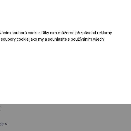
Pomoc při nákupu
Kontakt
+48 32 50 65 380
váním souborů cookie. Díky nim můžeme přizpůsobit reklamy
Stáhněte si nabídku PDF
soubory cookie jako my a souhlasíte s používáním všech
ý párty stan
boční 2m
:
ce >