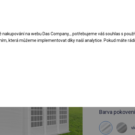
Navrhněte stan
Aplikace
Typy krytů
 nakupování na webu Das Company, , potřebujeme váš souhlas s použí
ním, která můžeme implementovat díky naší analytice. Pokud máte rádi 
článek 4700
3x6 m Pevn
BESTSELLER
3x6m 
viz rozměry
Barva pokovení
ví