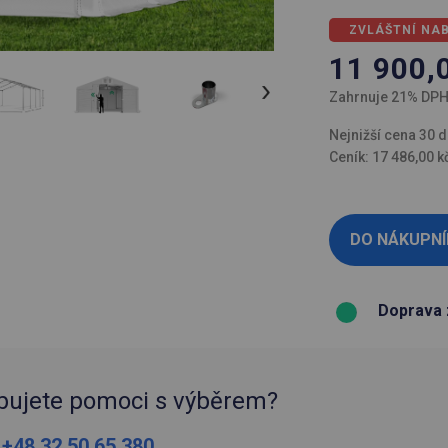
ZVLÁŠTNÍ NA
11 900,
Zahrnuje 21% DP
Nejnižší cena 30 d
Ceník: 17 486,00 k
Doprava 
bujete pomoci s výběrem?
:
+48 32 50 65 380