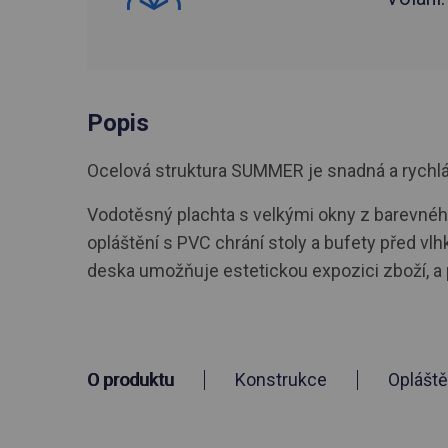
Popis
Ocelová struktura SUMMER je snadná a rychlá i
Vodotěsný plachta s velkými okny z barevného
opláštění s PVC chrání stoly a bufety před vlh
deska umožňuje estetickou expozici zboží, a 
O produktu
Konstrukce
Opláště