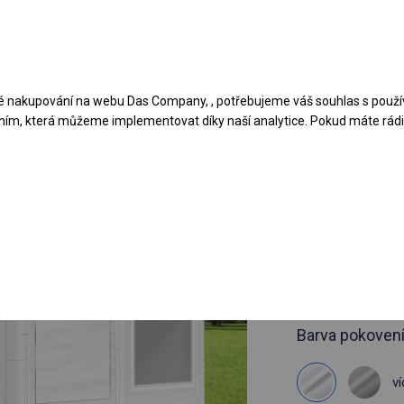
Navrhněte stan
Aplikace
Typy krytů
 nakupování na webu Das Company, , potřebujeme váš souhlas s použí
ním, která můžeme implementovat díky naší analytice. Pokud máte rádi 
článek 770753
3x4 m Pevn
BESTSELLER
3x4m 
viz rozměry
Barva pokovení
ví