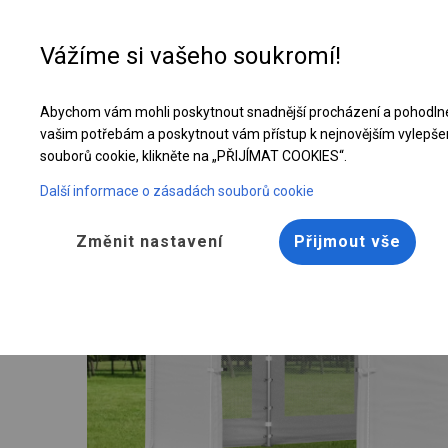
Vážíme si vašeho soukromí!
Abychom vám mohli poskytnout snadnější procházení a pohodlné
Pevný párty stan | 3x4 m
vašim potřebám a poskytnout vám přístup k nejnovějším vylepše
souborů cookie, klikněte na „PŘIJÍMAT COOKIES“.
Další informace o zásadách souborů cookie
Změnit nastavení
Přijmout vše