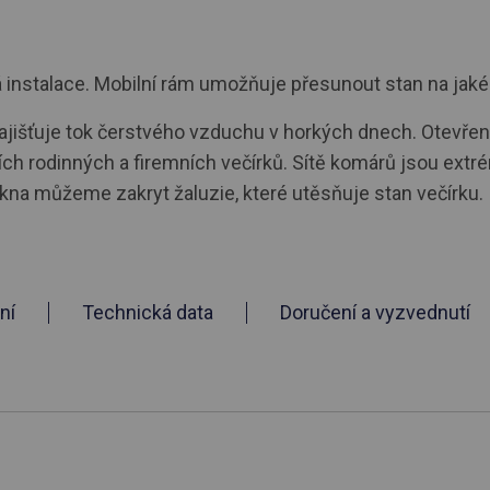
nstalace. Mobilní rám umožňuje přesunout stan na jakékol
išťuje tok čerstvého vzduchu v horkých dnech. Otevřeno j
h rodinných a firemních večírků. Sítě komárů jsou extré
kna můžeme zakryt žaluzie, které utěsňuje stan večírku.
ní
Technická data
Doručení a vyzvednutí