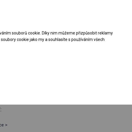
Pomoc při nákupu
Kontakt
+48 32 50 65 380
váním souborů cookie. Díky nim můžeme přizpůsobit reklamy
Stáhněte si nabídku PDF
soubory cookie jako my a souhlasíte s používáním všech
ý párty stan
boční 2m
:
ce >