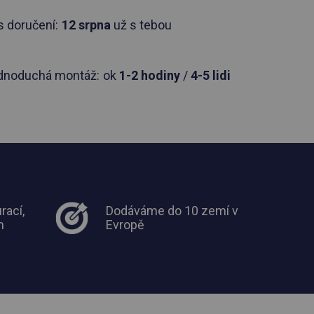
 doručení:
12 srpna
už s tebou
dnoduchá montáž:
ok
1-2 hodiny
/
4-5 lidi
rací,
Dodáváme do 10 zemí v
m
Evropě