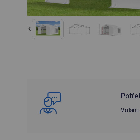
Potře
Volání