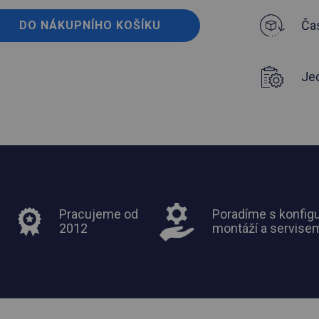
Čas
DO NÁKUPNÍHO KOŠÍKU
Je
Pracujeme od
Poradíme s konfigu
2012
montáží a servise