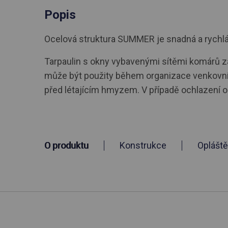
Popis
Ocelová struktura SUMMER je snadná a rychlá i
Tarpaulin s okny vybavenými sítěmi komárů zaj
může být použity během organizace venkovníc
před létajícím hmyzem. V případě ochlazení o
O produktu
Konstrukce
Opláště