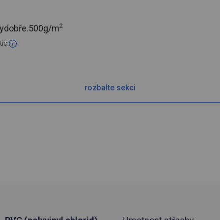
2
ydobře.
500g/m
tic
rozbalte sekci