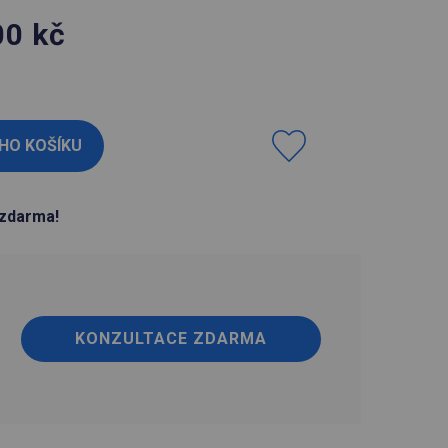
00
kč
H
zdarma!
KONZULTACE ZDARMA