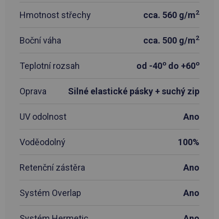
2
Hmotnost střechy
cca. 560 g/m
2
Boční váha
cca. 500 g/m
o
o
Teplotní rozsah
od -40
do +60
Oprava
Silné elastické pásky + suchý zip
UV odolnost
Ano
Voděodolný
100%
Retenční zástěra
Ano
Systém Overlap
Ano
Systém Hermetic
Ano