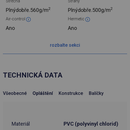
Střecha
Strany
2
2
Plnýdobře.
560g/m
Plnýdobře.
500g/m
Air-control
Hermetic
Ano
Ano
rozbalte sekci
TECHNICKÁ DATA
Všeobecné
Opláštění
Konstrukce
Balíčky
Materiál
PVC (polyvinyl chlorid)