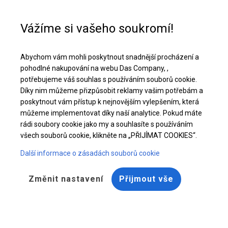
Pomoc při nákupu
+48 32 50 65 380
Vážíme si vašeho soukromí!
Pevný úložný a garážový stan | 3x4 m
Abychom vám mohli poskytnout snadnější procházení a
Stáhněte si nabídku PDF
pohodlné nakupování na webu Das Company, ,
potřebujeme váš souhlas s používáním souborů cookie.
Díky nim můžeme přizpůsobit reklamy vašim potřebám a
poskytnout vám přístup k nejnovějším vylepšením, která
můžeme implementovat díky naší analytice. Pokud máte
rádi soubory cookie jako my a souhlasíte s používáním
BESTSELLER
všech souborů cookie, klikněte na „PŘIJÍMAT COOKIES“.
Další informace o zásadách souborů cookie
Změnit nastavení
Přijmout vše