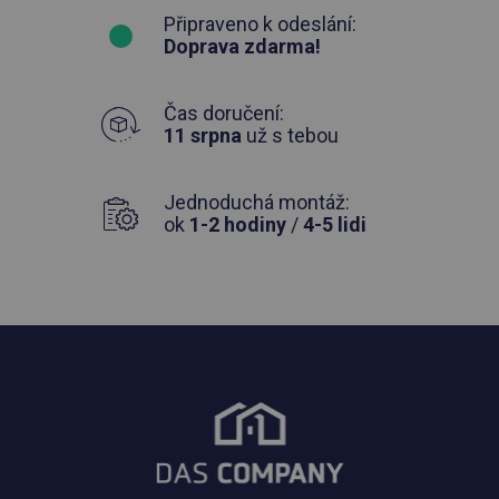
Připraveno k odeslání:
Doprava zdarma!
Čas doručení:
11 srpna
už s tebou
Jednoduchá montáž:
ok
1-2 hodiny
/
4-5 lidi